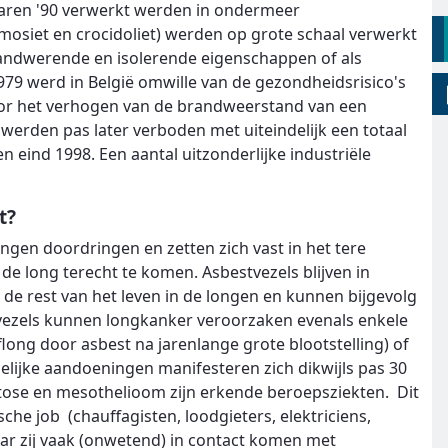
nd jaren '90 verwerkt werden in ondermeer
mosiet en crocidoliet) werden op grote schaal verwerkt
ndwerende en isolerende eigenschappen of als
79 werd in België omwille van de gezondheidsrisico's
voor het verhogen van de brandweerstand van een
erden pas later verboden met uiteindelijk een totaal
 eind 1998. Een aantal uitzonderlijke industriële
t?
ongen doordringen en zetten zich vast in het tere
 de long terecht te komen. Asbestvezels blijven in
r de rest van het leven in de longen en kunnen bijgevolg
vezels kunnen longkanker veroorzaken evenals enkele
ong door asbest na jarenlange grote blootstelling) of
elijke aandoeningen manifesteren zich dikwijls pas 30
stose en mesothelioom zijn erkende beroepsziekten. Dit
he job (chauffagisten, loodgieters, elektriciens,
daar zij vaak (onwetend) in contact komen met