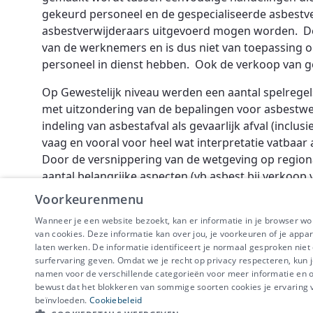
gekeurd personeel en de gespecialiseerde asbestv
asbestverwijderaars uitgevoerd mogen worden. Dez
van de werknemers en is dus niet van toepassing op
personeel in dienst hebben. Ook de verkoop van g
Op Gewestelijk niveau werden een aantal spelregel
met uitzondering van de bepalingen voor asbestwe
indeling van asbestafval als gevaarlijk afval (inclus
vaag en vooral voor heel wat interpretatie vatbaa
Door de versnippering van de wetgeving op region
aantal belangrijke aspecten (vb asbest bij verkoop 
achterpoortjes die misbruiken en wantoestanden t
Voorkeurenmenu
Wanneer je een website bezoekt, kan er informatie in je browser w
van cookies. Deze informatie kan over jou, je voorkeuren of je appa
laten werken. De informatie identificeert je normaal gesproken nie
surfervaring geven. Omdat we je recht op privacy respecteren, kun j
IBEVE maakt dee
namen voor de verschillende categorieën voor meer informatie en om
Disclaimer
-
Priv
bewust dat het blokkeren van sommige soorten cookies je ervaring
beïnvloeden.
Cookiebeleid