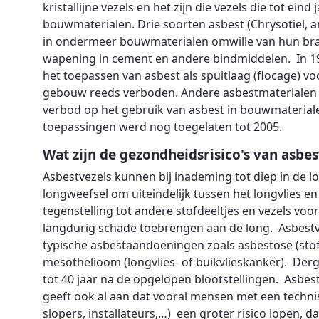
kristallijne vezels en het zijn die vezels die tot ei
bouwmaterialen. Drie soorten asbest (Chrysotiel, a
in ondermeer bouwmaterialen omwille van hun bra
wapening in cement en andere bindmiddelen. In 19
het toepassen van asbest als spuitlaag (flocage) 
gebouw reeds verboden. Andere asbestmaterialen w
verbod op het gebruik van asbest in bouwmaterialen
toepassingen werd nog toegelaten tot 2005.
Wat zijn de gezondheidsrisico's van asbes
Asbestvezels kunnen bij inademing tot diep in de l
longweefsel om uiteindelijk tussen het longvlies en
tegenstelling tot andere stofdeeltjes en vezels voo
langdurig schade toebrengen aan de long. Asbest
typische asbestaandoeningen zoals asbestose (stofl
mesothelioom (longvlies- of buikvlieskanker). Derg
tot 40 jaar na de opgelopen blootstellingen. Asbe
geeft ook al aan dat vooral mensen met een technisc
slopers, installateurs,…) een groter risico lopen, 