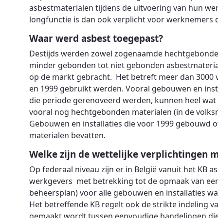
asbestmaterialen tijdens de uitvoering van hun w
longfunctie is dan ook verplicht voor werknemers 
Waar werd asbest toegepast?
Destijds werden zowel zogenaamde hechtgebonden m
minder gebonden tot niet gebonden asbestmaterialen
op de markt gebracht. Het betreft meer dan 3000 v
en 1999 gebruikt werden. Vooral gebouwen en install
die periode gerenoveerd werden, kunnen heel wat 
vooral nog hechtgebonden materialen (in de volks
Gebouwen en installaties die voor 1999 gebouwd 
materialen bevatten.
Welke zijn de wettelijke verplichtingen m
Op federaal niveau zijn er in België vanuit het KB 
werkgevers met betrekking tot de opmaak van een v
beheersplan) voor alle gebouwen en installaties 
Het betreffende KB regelt ook de strikte indeling 
gemaakt wordt tussen eenvoudige handelingen di