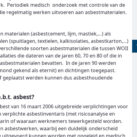
erk. Periodiek medisch onderzoek met controle van de
die regelmatig werken uitvoeren aan asbestmaterialen.
aterialen (asbestcement, lijm, mastiek,…) als
 (spuitlagen, textielen, kalkisolaties, asbestkarton,…)
erschillende soorten asbestmaterialen die tussen WOII
aties die dateren van de jaren 60, 70 en 80 of die in
asbestmaterialen bevatten. In de jaren 90 werden
mond gekend als eternit) en dichtingen toegepast.
of geplaatst werden kunnen dus asbesthoudende
.b.t. asbest?
asbest van 16 maart 2006 uitgebreide verplichtingen voor
erplichte asbestinventaris (met risicoanalyse en
waarin of waaraan werknemers tewerkgesteld worden.
van asbestwerken, waarbij een duidelijk onderscheid
e uitgevoerd kunnen worden met opgeleid en medisch