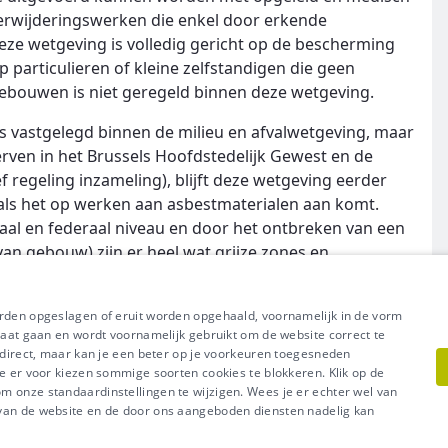
erwijderingswerken die enkel door erkende
e wetgeving is volledig gericht op de bescherming
 particulieren of kleine zelfstandigen die geen
ebouwen is niet geregeld binnen deze wetgeving.
s vastgelegd binnen de milieu en afvalwetgeving, maar
rven in het Brussels Hoofdstedelijk Gewest en de
ief regeling inzameling), blijft deze wetgeving eerder
r als het op werken aan asbestmaterialen aan komt.
aal en federaal niveau en door het ontbreken van een
van gebouw) zijn er heel wat grijze zones en
oelaten.
orden opgeslagen of eruit worden opgehaald, voornamelijk in de vorm
raat gaan en wordt voornamelijk gebruikt om de website correct te
t direct, maar kan je een beter op je voorkeuren toegesneden
e er voor kiezen sommige soorten cookies te blokkeren. Klik op de
l uit van Groep IDEWE
 onze standaardinstellingen te wijzigen. Wees je er echter wel van
Meer vragen? Neem met
acy
-
Cookiebeleid
 van de website en de door ons aangeboden diensten nadelig kan