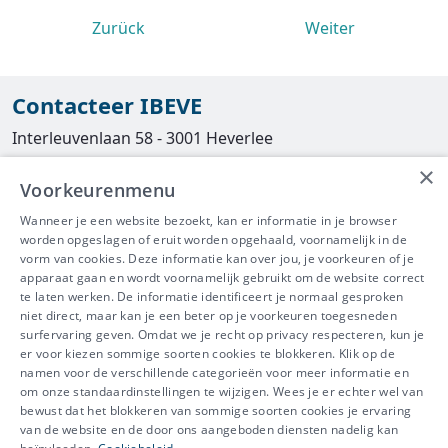
Zurück
Weiter
Contacteer IBEVE
Interleuvenlaan 58 - 3001 Heverlee
×
Tel
016/390490
Voorkeurenmenu
info@ibeve.be
Wanneer je een website bezoekt, kan er informatie in je browser
worden opgeslagen of eruit worden opgehaald, voornamelijk in de
asbest@ibeve.be
vorm van cookies. Deze informatie kan over jou, je voorkeuren of je
apparaat gaan en wordt voornamelijk gebruikt om de website correct
Ondernemingsnummer: 0436 612 044
te laten werken. De informatie identificeert je normaal gesproken
niet direct, maar kan je een beter op je voorkeuren toegesneden
surfervaring geven. Omdat we je recht op privacy respecteren, kun je
er voor kiezen sommige soorten cookies te blokkeren. Klik op de
namen voor de verschillende categorieën voor meer informatie en
IBEVE maakt deel uit van Groep
om onze standaardinstellingen te wijzigen. Wees je er echter wel van
bewust dat het blokkeren van sommige soorten cookies je ervaring
IDEWE
van de website en de door ons aangeboden diensten nadelig kan
Disclaimer
-
Privacy
-
Cookiebeleid