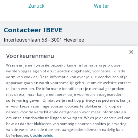
Zurück
Weiter
Contacteer IBEVE
Interleuvenlaan 58 - 3001 Heverlee
×
Tel
016/390490
Voorkeurenmenu
info@ibeve.be
Wanneer je een website bezoekt, kan er informatie in je browser
worden opgeslagen of eruit worden opgehaald, voornamelijk in de
asbest@ibeve.be
vorm van cookies. Deze informatie kan over jou, je voorkeuren of je
apparaat gaan en wordt voornamelijk gebruikt om de website correct
Ondernemingsnummer: 0436 612 044
te laten werken. De informatie identificeert je normaal gesproken
niet direct, maar kan je een beter op je voorkeuren toegesneden
surfervaring geven. Omdat we je recht op privacy respecteren, kun je
er voor kiezen sommige soorten cookies te blokkeren. Klik op de
namen voor de verschillende categorieën voor meer informatie en
IBEVE maakt deel uit van Groep
om onze standaardinstellingen te wijzigen. Wees je er echter wel van
bewust dat het blokkeren van sommige soorten cookies je ervaring
IDEWE
van de website en de door ons aangeboden diensten nadelig kan
Disclaimer
-
Privacy
-
Cookiebeleid
beïnvloeden.
Cookiebeleid