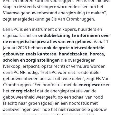
EPC NR moeten kunnen voorleggen. “Het is een nieuwe
stap in de steeds strengere wordende eisen om het
Vlaamse gebouwenbestand energiezuinig te maken”,
zegt energiedeskundige Els Van Crombruggen.
Een EPC is een instrument om kopers, huurders en
eigenaars snel en
ondubbelzinnig te informeren over
de energetische prestaties van een gebouw
. Vanaf 1
januari 2023 hebben
ook de grote niet-residentiële
gebouwen zoals kantoren, handelszaken, horeca,
scholen en zorginstellingen
die overgedragen
(verkoop, erfpacht, opstalrecht) of verhuurd worden
een EPC NR nodig. “Het EPC voor niet-residentiële
gebouweenheden bestaat uit twee delen”, zegt Els Van
Crombruggen. “Een hoofdstuk met de
energiescore
en
het
energielabel
dat de energieprestatie van de
gebouweenheid weergeeft, op een schaal van rood
(slecht) naar groen (goed) en een hoofdstuk met
aanbevelingen over hoe het niet-residentiële gebouw