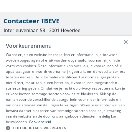
Contacteer IBEVE
Interleuvenlaan 58 - 3001 Heverlee
×
Tel
016/390490
Voorkeurenmenu
info@ibeve.be
Wanneer je een website bezoekt, kan er informatie in je browser
worden opgeslagen of eruit worden opgehaald, voornamelijk in de
asbest@ibeve.be
vorm van cookies. Deze informatie kan over jou, je voorkeuren of je
apparaat gaan en wordt voornamelijk gebruikt om de website correct
Ondernemingsnummer: 0436 612 044
te laten werken. De informatie identificeert je normaal gesproken
niet direct, maar kan je een beter op je voorkeuren toegesneden
surfervaring geven. Omdat we je recht op privacy respecteren, kun je
er voor kiezen sommige soorten cookies te blokkeren. Klik op de
namen voor de verschillende categorieën voor meer informatie en
IBEVE maakt deel uit van Groep
om onze standaardinstellingen te wijzigen. Wees je er echter wel van
bewust dat het blokkeren van sommige soorten cookies je ervaring
IDEWE
van de website en de door ons aangeboden diensten nadelig kan
Disclaimer
-
Privacy
-
Cookiebeleid
beïnvloeden.
Cookiebeleid
Meer vragen? Neem
COOKIEDETAILS WEERGEVEN
Contacteer ons