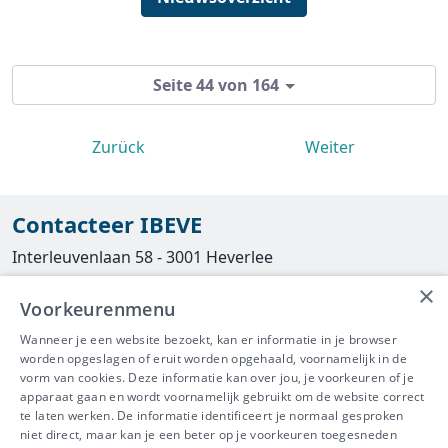
Seite 44 von 164
Zurück
Weiter
Contacteer IBEVE
Interleuvenlaan 58 - 3001 Heverlee
×
Tel
016/390490
Voorkeurenmenu
info@ibeve.be
Wanneer je een website bezoekt, kan er informatie in je browser
worden opgeslagen of eruit worden opgehaald, voornamelijk in de
asbest@ibeve.be
vorm van cookies. Deze informatie kan over jou, je voorkeuren of je
apparaat gaan en wordt voornamelijk gebruikt om de website correct
Ondernemingsnummer: 0436 612 044
te laten werken. De informatie identificeert je normaal gesproken
niet direct, maar kan je een beter op je voorkeuren toegesneden