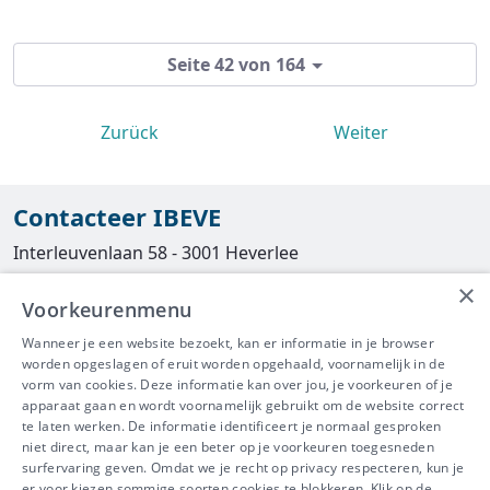
Seite 42 von 164
Zurück
Weiter
Contacteer IBEVE
Interleuvenlaan 58 - 3001 Heverlee
×
Tel
016/390490
Voorkeurenmenu
info@ibeve.be
Wanneer je een website bezoekt, kan er informatie in je browser
worden opgeslagen of eruit worden opgehaald, voornamelijk in de
asbest@ibeve.be
vorm van cookies. Deze informatie kan over jou, je voorkeuren of je
apparaat gaan en wordt voornamelijk gebruikt om de website correct
Ondernemingsnummer: 0436 612 044
te laten werken. De informatie identificeert je normaal gesproken
niet direct, maar kan je een beter op je voorkeuren toegesneden
surfervaring geven. Omdat we je recht op privacy respecteren, kun je
er voor kiezen sommige soorten cookies te blokkeren. Klik op de