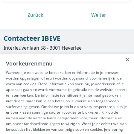
Zurück
Weiter
Contacteer IBEVE
Interleuvenlaan 58 - 3001 Heverlee
×
Tel
016/390490
Voorkeurenmenu
info@ibeve.be
Wanneer je een website bezoekt, kan er informatie in je browser
worden opgeslagen of eruit worden opgehaald, voornamelijk in de
asbest@ibeve.be
vorm van cookies. Deze informatie kan over jou, je voorkeuren of je
apparaat gaan en wordt voornamelijk gebruikt om de website correct
Ondernemingsnummer: 0436 612 044
te laten werken. De informatie identificeert je normaal gesproken
niet direct, maar kan je een beter op je voorkeuren toegesneden
surfervaring geven. Omdat we je recht op privacy respecteren, kun je
er voor kiezen sommige soorten cookies te blokkeren. Klik op de
namen voor de verschillende categorieën voor meer informatie en
IBEVE maakt deel uit van Groep
om onze standaardinstellingen te wijzigen. Wees je er echter wel van
bewust dat het blokkeren van sommige soorten cookies je ervaring
IDEWE