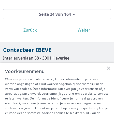
Seite 24 von 164
Zurück
Weiter
Contacteer IBEVE
Interleuvenlaan 58 - 3001 Heverlee
×
Tel
016/390490
Voorkeurenmenu
info@ibeve.be
Wanneer je een website bezoekt, kan er informatie in je browser
worden opgeslagen of eruit worden opgehaald, voornamelijk in de
asbest@ibeve.be
vorm van cookies. Deze informatie kan over jou, je voorkeuren of je
apparaat gaan en wordt voornamelijk gebruikt om de website correct
Ondernemingsnummer: 0436 612 044
te laten werken. De informatie identificeert je normaal gesproken
niet direct, maar kan je een beter op je voorkeuren toegesneden
surfervaring geven. Omdat we je recht op privacy respecteren, kun je
er voor kiezen sommige soorten cookies te blokkeren. Klik op de