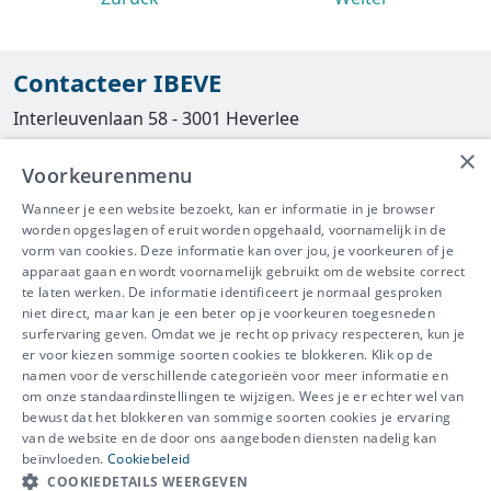
Contacteer IBEVE
Interleuvenlaan 58 - 3001 Heverlee
×
Tel
016/390490
Voorkeurenmenu
info@ibeve.be
Wanneer je een website bezoekt, kan er informatie in je browser
worden opgeslagen of eruit worden opgehaald, voornamelijk in de
asbest@ibeve.be
vorm van cookies. Deze informatie kan over jou, je voorkeuren of je
apparaat gaan en wordt voornamelijk gebruikt om de website correct
Ondernemingsnummer: 0436 612 044
te laten werken. De informatie identificeert je normaal gesproken
niet direct, maar kan je een beter op je voorkeuren toegesneden
surfervaring geven. Omdat we je recht op privacy respecteren, kun je
er voor kiezen sommige soorten cookies te blokkeren. Klik op de
namen voor de verschillende categorieën voor meer informatie en
IBEVE maakt deel uit van Groep
om onze standaardinstellingen te wijzigen. Wees je er echter wel van
bewust dat het blokkeren van sommige soorten cookies je ervaring
IDEWE
van de website en de door ons aangeboden diensten nadelig kan
Disclaimer
-
Privacy
-
Cookiebeleid
beïnvloeden.
Cookiebeleid
Meer vragen? Neem
COOKIEDETAILS WEERGEVEN