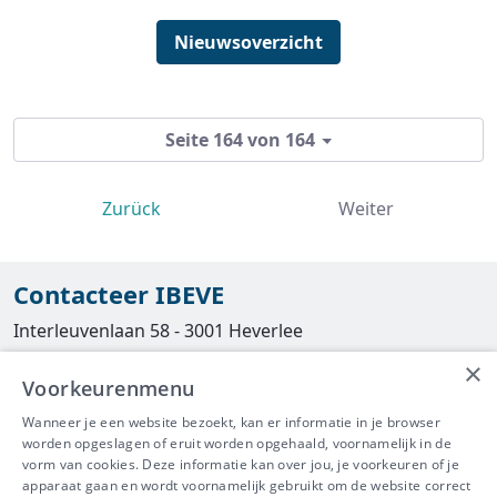
Nieuwsoverzicht
Seite 164 von 164
Zurück
Weiter
Contacteer IBEVE
Interleuvenlaan 58 - 3001 Heverlee
×
Tel
016/390490
Voorkeurenmenu
info@ibeve.be
Wanneer je een website bezoekt, kan er informatie in je browser
worden opgeslagen of eruit worden opgehaald, voornamelijk in de
asbest@ibeve.be
vorm van cookies. Deze informatie kan over jou, je voorkeuren of je
apparaat gaan en wordt voornamelijk gebruikt om de website correct