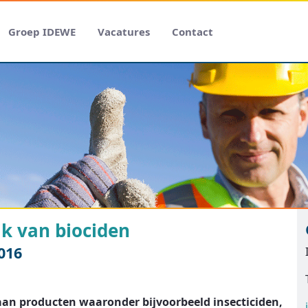
Groep IDEWE
Vacatures
Contact
ik van biociden
016
aan producten waaronder bijvoorbeeld insecticiden,