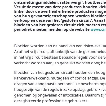
ontsmettingsmiddelen, rattenvergif, houtbesc
Veruit de meest van deze producten houden kleine
Enkel door de overheid erkende producten mogen
van hun gevaarseigenschappen worden biociden 
verkoop en deze van het ‘gesloten circuit’. Vanaf
biociden van het gesloten circuit zich moeten r
periodiek moeten melden op de website
www.cir
Biociden worden aan de hand van een risico-evaluati
A) of het vrij circuit, afhankelijk van de gezondheid
in het vrij circuit bestaan bepaalde regels voor de
verkocht worden aan, en gebruikt worden door, het
Biociden van het gesloten circuit houden een hoog 
kankerverwekkend, mutageen of corrosief zijn. De 
dragen van aangepaste persoonlijke beschermingsm
hoogte zijn van de regels inzake opslag, gebruik,
genomen bij ongevallen of intoxicaties. Daarom zi
geregistreerde professionele gebruikers.