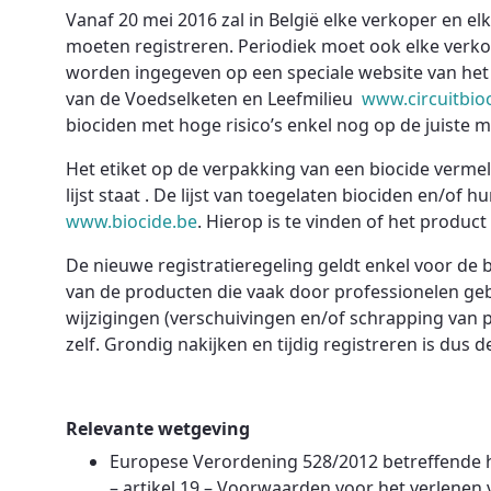
Vanaf 20 mei 2016 zal in België elke verkoper en el
moeten registreren. Periodiek moet ook elke verko
worden ingegeven op een speciale website van het
van de Voedselketen en Leefmilieu
www.circuitbio
biociden met hoge risico’s enkel nog op de juiste 
Het etiket op de verpakking van een biocide vermeld
lijst staat . De lijst van toegelaten biociden en/of
www.biocide.be
. Hierop is te vinden of het product 
De nieuwe registratieregeling geldt enkel voor de bi
van de producten die vaak door professionelen ge
wijzigingen (verschuivingen en/of schrapping van p
zelf. Grondig nakijken en tijdig registreren is dus 
Relevante wetgeving
Europese Verordening 528/2012 betreffende h
– artikel 19 – Voorwaarden voor het verlenen 