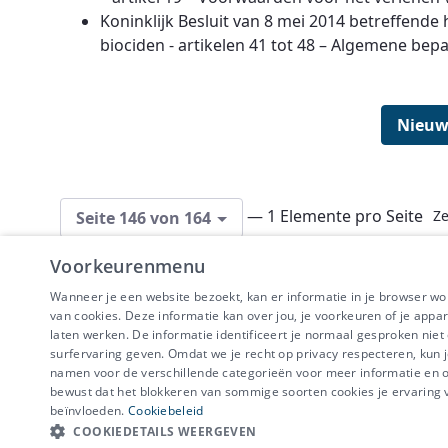
Koninklijk Besluit van 8 mei 2014 betreffend
biociden - artikelen 41 tot 48 – Algemene bep
Nieuw
— 1 Elemente pro Seite
Ze
Seite 146 von 164
Voorkeurenmenu
Wanneer je een website bezoekt, kan er informatie in je browser w
van cookies. Deze informatie kan over jou, je voorkeuren of je appa
laten werken. De informatie identificeert je normaal gesproken nie
surfervaring geven. Omdat we je recht op privacy respecteren, kun j
IBEVE maakt dee
namen voor de verschillende categorieën voor meer informatie en om
Disclaimer
-
Priv
bewust dat het blokkeren van sommige soorten cookies je ervaring
beïnvloeden.
Cookiebeleid
COOKIEDETAILS WEERGEVEN