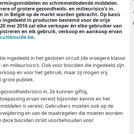
hermingsmiddelen en schimmeldodende middelen.
re of grotere gezondheids- en milieurisico’s in.
 in België op de markt worden gebracht. Op basis
ingedeeld in producten bestemd voor de vrije
 20 mei 2016 zal elke verkoper én elke gebruiker van
egistreren en elk gebruik, verkoop en aankoop ervan
cuitbiocide.be
.
e ingedeeld in het gesloten circuit (de vroegere klasse
s- en milieurisico’s. Ook voor biociden die ingedeeld zijn
 verkoop en voor het gebruik, maar zij mogen vrij
 grote publiek.
gezondheidsrisico in. Ze kunnen giftig,
toepassing ervan vereist bijzonder kennis en het
iddelen is vereist. Gebruikers moeten ook op de
 verwijdering en van de maatregelen die moeten worden
jn deze biociden strikt voorbehouden voor