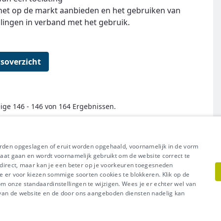
e het op de markt aanbieden en het gebruiken van
alingen in verband met het gebruik.
soverzicht
ige 146 - 146 von 164 Ergebnissen.
← Erste
Zurück
Weiter
Letzte →
orden opgeslagen of eruit worden opgehaald, voornamelijk in de vorm
raat gaan en wordt voornamelijk gebruikt om de website correct te
t direct, maar kan je een beter op je voorkeuren toegesneden
e er voor kiezen sommige soorten cookies te blokkeren. Klik op de
l uit van Groep IDEWE
 onze standaardinstellingen te wijzigen. Wees je er echter wel van
Meer vragen? Neem met
acy
-
Cookiebeleid
 van de website en de door ons aangeboden diensten nadelig kan