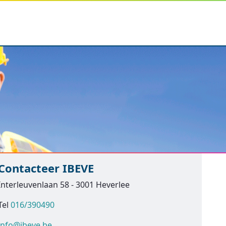
Contacteer IBEVE
Interleuvenlaan 58 - 3001 Heverlee
Tel
016/390490
info@ibeve.be