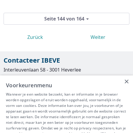
Seite 144 von 164
Zurück
Weiter
Contacteer IBEVE
Interleuvenlaan 58 - 3001 Heverlee
×
Tel
016/390490
Voorkeurenmenu
info@ibeve.be
Wanneer je een website bezoekt, kan er informatie in je browser
worden opgeslagen of eruit worden opgehaald, voornamelijk in de
asbest@ibeve.be
vorm van cookies. Deze informatie kan over jou, je voorkeuren of je
apparaat gaan en wordt voornamelijk gebruikt om de website correct
Ondernemingsnummer: 0436 612 044
te laten werken. De informatie identificeert je normaal gesproken
niet direct, maar kan je een beter op je voorkeuren toegesneden
surfervaring geven. Omdat we je recht op privacy respecteren, kun je