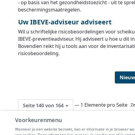
- op basis van het gezondheidstoezicht - uit te spr
beschermingsmaatregelen.
Uw IBEVE-adviseur adviseert
Wil u schriftelijke risicobeoordelingen voor scheik
IBEVE-preventieadviseur. Hij adviseert u hoe u dit 
Bovendien reikt hij u tools aan voor de inventarisat
risicobeoordeling.
Nieuw
— 1 Elemente pro Seite
Ze
Seite 140 von 164
Voorkeurenmenu
Wanneer je een website bezoekt, kan er informatie in je browser w
van cookies. Deze informatie kan over jou, je voorkeuren of je appa