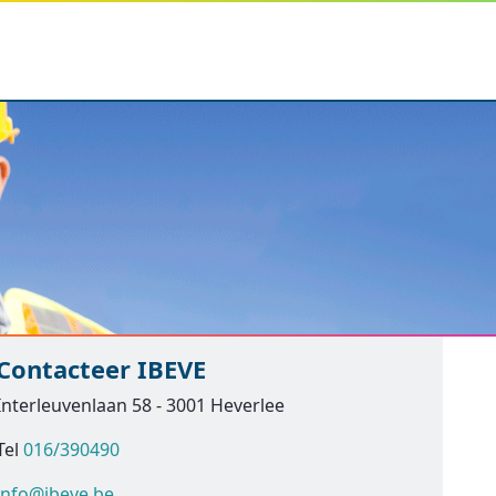
Contacteer IBEVE
Interleuvenlaan 58 - 3001 Heverlee
Tel
016/390490
info@ibeve.be