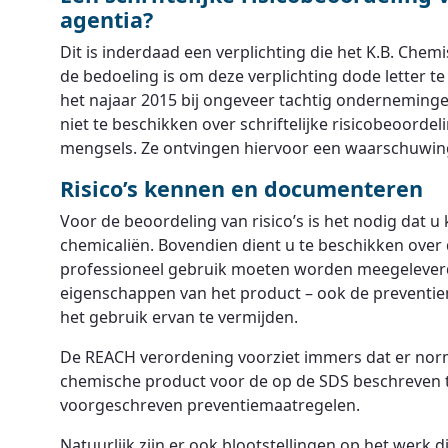
agentia?
Dit is inderdaad een verplichting die het K.B. Chemi
de bedoeling is om deze verplichting dode letter t
het najaar 2015 bij ongeveer tachtig ondernemin
niet te beschikken over schriftelijke risicobeoord
mengsels. Ze ontvingen hiervoor een waarschuwing
Risico’s kennen en documenteren
Voor de beoordeling van risico’s is het nodig dat 
chemicaliën. Bovendien dient u te beschikken over
professioneel gebruik moeten worden meegeleverd.
eigenschappen van het product – ook de preventiem
het gebruik ervan te vermijden.
De REACH verordening voorziet immers dat er norm
chemische product voor de op de SDS beschreven t
voorgeschreven preventiemaatregelen.
Natuurlijk zijn er ook blootstellingen op het werk 