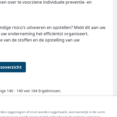
eken over te voorziene individuele preventie- en
undige risico’s uitvoeren en opstellen? Meld dit aan uw
in uw onderneming het efficiëntst organiseert.
ie van de stoffen en de opstelling van uw
soverzicht
ige 140 - 140 von 164 Ergebnissen.
← Erste
Zurück
Weiter
Letzte →
orden opgeslagen of eruit worden opgehaald, voornamelijk in de vorm
raat gaan en wordt voornamelijk gebruikt om de website correct te