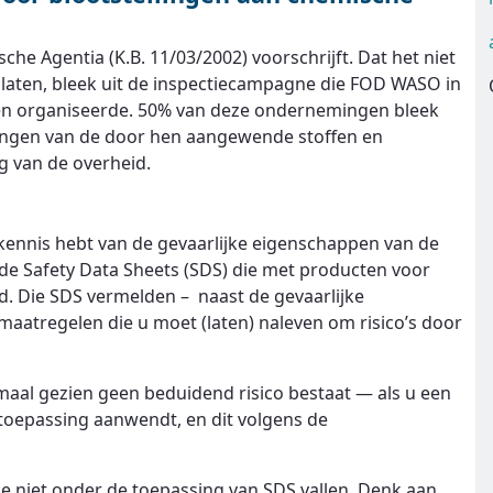
sche Agentia (K.B. 11/03/2002) voorschrijft. Dat het niet
e laten, bleek uit de inspectiecampagne die FOD WASO in
gen organiseerde. 50% van deze ondernemingen bleek
elingen van de door hen aangewende stoffen en
 van de overheid.
u kennis hebt van de gevaarlijke eigenschappen van de
 de Safety Data Sheets (SDS) die met producten voor
 Die SDS vermelden – naast de gevaarlijke
aatregelen die u moet (laten) naleven om risico’s door
aal gezien geen beduidend risico bestaat — als u een
oepassing aanwendt, en dit volgens de
die niet onder de toepassing van SDS vallen. Denk aan