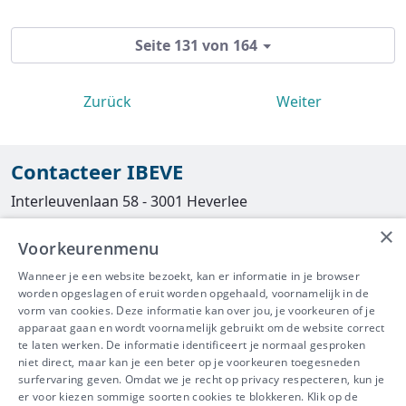
Seite 131 von 164
Zurück
Weiter
Contacteer IBEVE
Interleuvenlaan 58 - 3001 Heverlee
×
Tel
016/390490
Voorkeurenmenu
info@ibeve.be
Wanneer je een website bezoekt, kan er informatie in je browser
worden opgeslagen of eruit worden opgehaald, voornamelijk in de
asbest@ibeve.be
vorm van cookies. Deze informatie kan over jou, je voorkeuren of je
apparaat gaan en wordt voornamelijk gebruikt om de website correct
Ondernemingsnummer: 0436 612 044
te laten werken. De informatie identificeert je normaal gesproken
niet direct, maar kan je een beter op je voorkeuren toegesneden
surfervaring geven. Omdat we je recht op privacy respecteren, kun je
er voor kiezen sommige soorten cookies te blokkeren. Klik op de