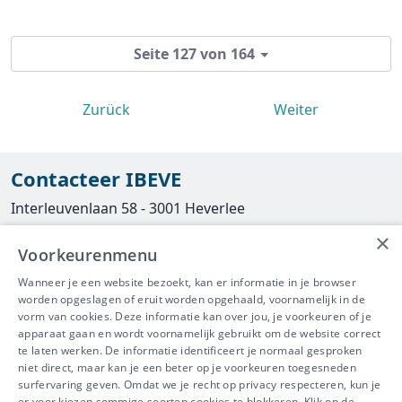
Seite 127 von 164
Zurück
Weiter
Contacteer IBEVE
Interleuvenlaan 58 - 3001 Heverlee
×
Tel
016/390490
Voorkeurenmenu
info@ibeve.be
Wanneer je een website bezoekt, kan er informatie in je browser
worden opgeslagen of eruit worden opgehaald, voornamelijk in de
asbest@ibeve.be
vorm van cookies. Deze informatie kan over jou, je voorkeuren of je
apparaat gaan en wordt voornamelijk gebruikt om de website correct
Ondernemingsnummer: 0436 612 044
te laten werken. De informatie identificeert je normaal gesproken
niet direct, maar kan je een beter op je voorkeuren toegesneden
surfervaring geven. Omdat we je recht op privacy respecteren, kun je
er voor kiezen sommige soorten cookies te blokkeren. Klik op de