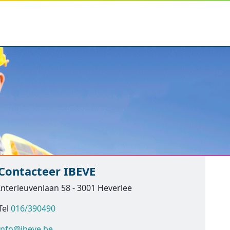
Contacteer IBEVE
Interleuvenlaan 58 - 3001 Heverlee
Tel
016/390490
info@ibeve.be