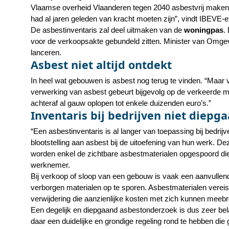
Vlaamse overheid Vlaanderen tegen 2040 asbestvrij maken. 
had al jaren geleden van kracht moeten zijn”, vindt IBEVE
De asbestinventaris zal deel uitmaken van de
woningpas
.
voor de verkoopsakte gebundeld zitten. Minister van Omgev
lanceren.
Asbest niet altijd ontdekt
In heel wat gebouwen is asbest nog terug te vinden. “Maar 
verwerking van asbest gebeurt bijgevolg op de verkeerde ma
achteraf al gauw oplopen tot enkele duizenden euro’s.”
Inventaris bij bedrijven niet diep
“
Een asbestinventaris is al langer van toepassing bij bedr
blootstelling aan asbest bij de uitoefening van hun werk. De
worden enkel de zichtbare asbestmaterialen opgespoord di
werknemer.
Bij verkoop of sloop van een gebouw is vaak een aanvulle
verborgen materialen op te sporen. Asbestmaterialen verei
verwijdering die aanzienlijke kosten met zich kunnen meeb
Een degelijk en diepgaand asbestonderzoek is dus zeer bela
daar een duidelijke en grondige regeling rond te hebben die 