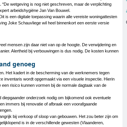
“De wetgeving is nog niet geschreven, maar de verplichting
-expert arbeidshygiëne Jan Van Bouwel.
 Dit is een digitale toepassing waarin alle vereiste woningattesten
ing Joke Schauvliege wil heel binnenkort een eerste versie
veel mensen zijn daar niet van op de hoogte. De verwijdering en
nier. Alertheid bij verbouwingen is dus nodig. De kosten kunnen
gaand genoeg
ijven. Het kadert in de bescherming van de werknemers tegen
ze inventaris wordt opgemaakt via een visuele inspectie. Hierin
e een risico kunnen vormen bij de normale dagtaak van de
nd diepgaander onderzoek nodig om bijkomend ook eventuele
sen immers bij renovatie of afbraak een voorafgaande
rengen.
ngrijk bij verkoop of sloop van gebouwen. Het zou beter zijn om
gelijklopend is in de verschillende gewesten (Vlaanderen,