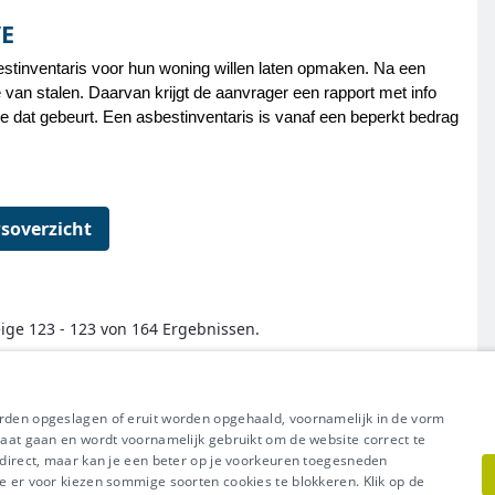
VE
estinventaris voor hun woning willen laten opmaken. Na een
 van stalen. Daarvan krijgt de aanvrager een rapport met info
e dat gebeurt. Een asbestinventaris is vanaf een beperkt bedrag
soverzicht
ige 123 - 123 von 164 Ergebnissen.
← Erste
Zurück
Weiter
Letzte →
orden opgeslagen of eruit worden opgehaald, voornamelijk in de vorm
raat gaan en wordt voornamelijk gebruikt om de website correct te
t direct, maar kan je een beter op je voorkeuren toegesneden
e er voor kiezen sommige soorten cookies te blokkeren. Klik op de
l uit van Groep IDEWE