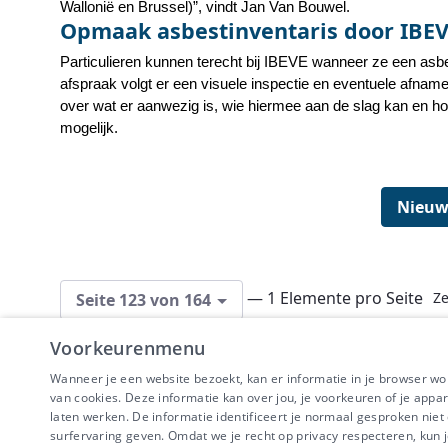
Wallonië en Brussel)”, vindt Jan Van Bouwel.
Opmaak asbestinventaris door IBE
Particulieren kunnen terecht bij IBEVE wanneer ze een asb
afspraak volgt er een visuele inspectie en eventuele afname
over wat er aanwezig is, wie hiermee aan de slag kan en ho
mogelijk.
Nieuw
— 1 Elemente pro Seite
Ze
Seite 123 von 164
Voorkeurenmenu
Wanneer je een website bezoekt, kan er informatie in je browser w
van cookies. Deze informatie kan over jou, je voorkeuren of je appa
laten werken. De informatie identificeert je normaal gesproken nie
surfervaring geven. Omdat we je recht op privacy respecteren, kun j
IBEVE maakt dee