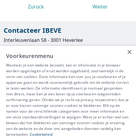
Zurück
Weiter
Contacteer IBEVE
Interleuvenlaan 58 - 3001 Heverlee
×
Tel
016/390490
Voorkeurenmenu
info@ibeve.be
Wanneer je een website bezoekt, kan er informatie in je browser
worden opgeslagen of eruit worden opgehaald, voornamelijk in de
asbest@ibeve.be
vorm van cookies. Deze informatie kan over jou, je voorkeuren of je
apparaat gaan en wordt voornamelijk gebruikt om de website correct
Ondernemingsnummer: 0436 612 044
te laten werken. De informatie identificeert je normaal gesproken
niet direct, maar kan je een beter op je voorkeuren toegesneden
surfervaring geven. Omdat we je recht op privacy respecteren, kun je
er voor kiezen sommige soorten cookies te blokkeren. Klik op de
namen voor de verschillende categorieën voor meer informatie en
IBEVE maakt deel uit van Groep
om onze standaardinstellingen te wijzigen. Wees je er echter wel van
bewust dat het blokkeren van sommige soorten cookies je ervaring
IDEWE
van de website en de door ons aangeboden diensten nadelig kan
Disclaimer
-
Privacy
-
Cookiebeleid
beïnvloeden.
Cookiebeleid