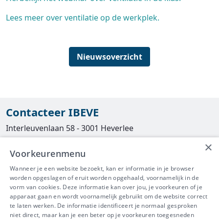
Lees meer over ventilatie op de werkplek.
Nieuwsoverzicht
Contacteer IBEVE
Interleuvenlaan 58 - 3001 Heverlee
×
Tel
016/390490
Voorkeurenmenu
info@ibeve.be
Wanneer je een website bezoekt, kan er informatie in je browser
worden opgeslagen of eruit worden opgehaald, voornamelijk in de
asbest@ibeve.be
vorm van cookies. Deze informatie kan over jou, je voorkeuren of je
apparaat gaan en wordt voornamelijk gebruikt om de website correct
Ondernemingsnummer: 0436 612 044
te laten werken. De informatie identificeert je normaal gesproken
niet direct, maar kan je een beter op je voorkeuren toegesneden