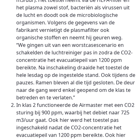
m3/uur). Het toestel neemt via de HEPA-filter en
het plasma zowel stof, bacteriën als virussen uit
de lucht en doodt ook de microbiologische
organismen. Volgens de gegevens van de
fabrikant vernietigt de plasmafilter ook
organische stoffen en neemt hij geuren weg.
“We gingen uit van een worstcasescenario en
schakelden de luchtreiniger pas in zodra de CO2-
concentratie het evacuatiepeil van 1200 ppm
bereikte. Na inschakeling draaide het toestel de
hele lesdag op de ingestelde stand. Ook tijdens de
pauzes. Ramen bleven al die tijd gesloten. De deur
naar de gang werd enkel geopend om de klas te
betreden en te verlaten.”
In klas 2 functioneerde de Airmaster met een CO2
sturing bij 900 ppm, waarbij het debiet naar 725
m3/uur gaat. Ook hier werd het toestel pas
ingeschakeld nadat de CO2-concentratie het
evacuatiepeil van 1200 ppm bereikte. Ook hier