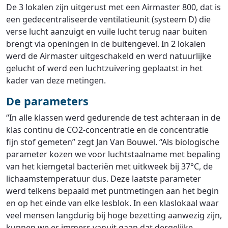
De 3 lokalen zijn uitgerust met een Airmaster 800, dat is
een gedecentraliseerde ventilatieunit (systeem D) die
verse lucht aanzuigt en vuile lucht terug naar buiten
brengt via openingen in de buitengevel. In 2 lokalen
werd de Airmaster uitgeschakeld en werd natuurlijke
gelucht of werd een luchtzuivering geplaatst in het
kader van deze metingen.
De parameters
“In alle klassen werd gedurende de test achteraan in de
klas continu de CO2-concentratie en de concentratie
fijn stof gemeten” zegt Jan Van Bouwel. “Als biologische
parameter kozen we voor luchtstaalname met bepaling
van het kiemgetal bacteriën met uitkweek bij 37°C, de
lichaamstemperatuur dus. Deze laatste parameter
werd telkens bepaald met puntmetingen aan het begin
en op het einde van elke lesblok. In een klaslokaal waar
veel mensen langdurig bij hoge bezetting aanwezig zijn,
kunnen we er immers vanuit gaan dat dergelijke