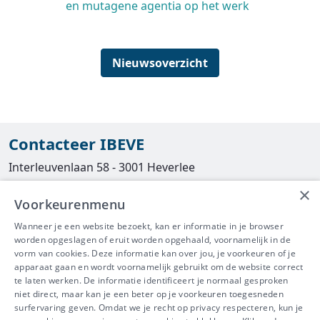
en mutagene agentia op het werk
Nieuwsoverzicht
Contacteer IBEVE
Interleuvenlaan 58 - 3001 Heverlee
×
Tel
016/390490
Voorkeurenmenu
info@ibeve.be
Wanneer je een website bezoekt, kan er informatie in je browser
worden opgeslagen of eruit worden opgehaald, voornamelijk in de
asbest@ibeve.be
vorm van cookies. Deze informatie kan over jou, je voorkeuren of je
apparaat gaan en wordt voornamelijk gebruikt om de website correct
Ondernemingsnummer: 0436 612 044
te laten werken. De informatie identificeert je normaal gesproken
niet direct, maar kan je een beter op je voorkeuren toegesneden
surfervaring geven. Omdat we je recht op privacy respecteren, kun je