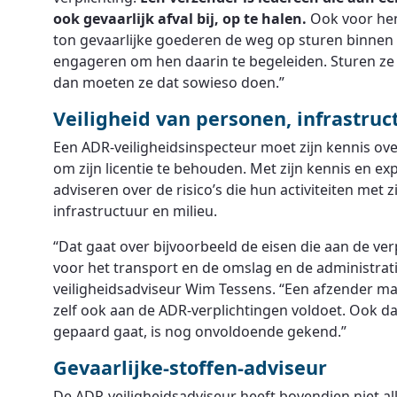
ook gevaarlijk afval bij, op te halen.
Ook voor hen
ton gevaarlijke goederen de weg op sturen binnen
engageren om hen daarin te begeleiden. Sturen ze
dan moeten ze dat sowieso doen.”
Veiligheid van personen, infrastruc
Een ADR-veiligheidsinspecteur moet zijn kennis ov
om zijn licentie te behouden. Met zijn kennis en ex
adviseren over de risico’s die hun activiteiten met
infrastructuur en milieu.
“Dat gaat over bijvoorbeeld de eisen die aan de v
voor het transport en de omslag en de administrati
veiligheidsadviseur Wim Tessens. “Een afzender ma
zelf ook aan de ADR-verplichtingen voldoet. Ook d
gepaard gaat, is nog onvoldoende gekend.”
Gevaarlijke-stoffen-adviseur
De ADR-veiligheidsadviseur heeft bovendien niet all