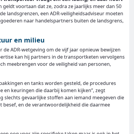
 geldt voortaan dat ze, zodra ze jaarlijks meer dan 50
 de landsgrenzen, een ADR-veiligheidsadviseur moeten
 goederen naar handelspartners buiten de landsgrens,
tuur en milieu
er de ADR-wetgeving om de vijf jaar opnieuw bewijzen
pertise kan hij partners in de transportketen vervolgens
 zich meebrengen voor de veiligheid van personen,
erpakkingen en tanks worden gesteld, de procedures
e en keuringen die daarbij komen kijken”, zegt
g slechts gevaarlijke stoffen aan iemand meegeven die
at besef, en de verantwoordelijkheid die daarmee
een oog voor zijn specifieke taken maar is ook in het