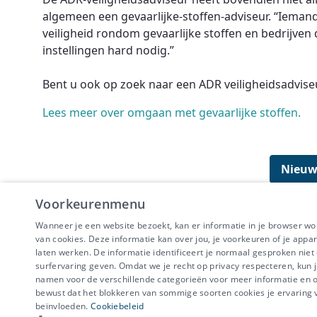
algemeen een gevaarlijke-stoffen-adviseur. “Iemand
veiligheid rondom gevaarlijke stoffen en bedrijven 
instellingen hard nodig.”
Bent u ook op zoek naar een ADR veiligheidsadvis
Lees meer over omgaan met gevaarlijke stoffen.
Nieuw
Voorkeurenmenu
Wanneer je een website bezoekt, kan er informatie in je browser w
van cookies. Deze informatie kan over jou, je voorkeuren of je appa
laten werken. De informatie identificeert je normaal gesproken nie
surfervaring geven. Omdat we je recht op privacy respecteren, kun j
IBEVE maakt dee
namen voor de verschillende categorieën voor meer informatie en om
Disclaimer
-
Priv
bewust dat het blokkeren van sommige soorten cookies je ervaring
beïnvloeden.
Cookiebeleid