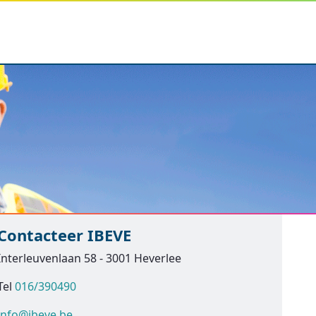
Contacteer IBEVE
Interleuvenlaan 58 - 3001 Heverlee
Tel
016/390490
info@ibeve.be