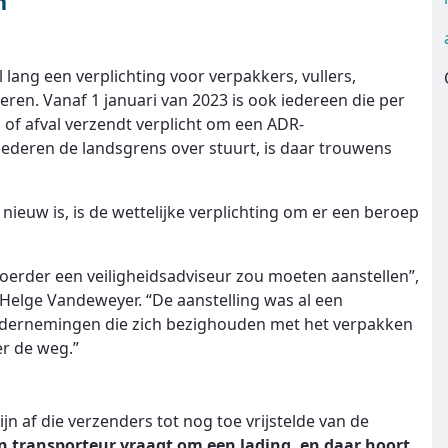
n
 lang een verplichting voor verpakkers, vullers,
eren. Vanaf 1 januari van 2023 is ook iedereen die per
 of afval verzendt verplicht om een ADR-
goederen de landsgrens over stuurt, is daar trouwens
nieuw is, is de wettelijke verplichting om er een beroep
rvoerder een veiligheidsadviseur zou moeten aanstellen”,
 Helge Vandeweyer. “De aanstelling was al een
ondernemingen die zich bezighouden met het verpakken
r de weg.”
 af die verzenders tot nog toe vrijstelde van de
en transporteur vraagt om een lading, en daar hoort