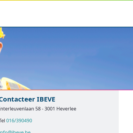
Contacteer IBEVE
Interleuvenlaan 58 - 3001 Heverlee
Tel
016/390490
info@ibeve.be