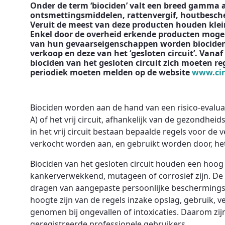
Onder de term ‘biociden’ valt een breed gamma 
ontsmettingsmiddelen, rattenvergif, houtbesc
Veruit de meest van deze producten houden kleine
Enkel door de overheid erkende producten mogen
van hun gevaarseigenschappen worden biociden 
verkoop en deze van het ‘gesloten circuit’. Vanaf
biociden van het gesloten circuit zich moeten r
periodiek moeten melden op de website
www.cir
Biociden worden aan de hand van een risico-evaluati
A) of het vrij circuit, afhankelijk van de gezondheid
in het vrij circuit bestaan bepaalde regels voor de
verkocht worden aan, en gebruikt worden door, het
Biociden van het gesloten circuit houden een hoog 
kankerverwekkend, mutageen of corrosief zijn. De 
dragen van aangepaste persoonlijke beschermingsm
hoogte zijn van de regels inzake opslag, gebruik,
genomen bij ongevallen of intoxicaties. Daarom zi
geregistreerde professionele gebruikers.