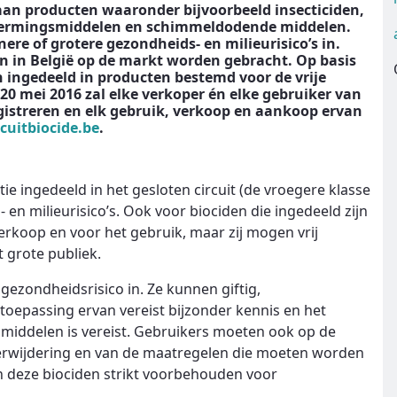
aan producten waaronder bijvoorbeeld insecticiden,
hermingsmiddelen en schimmeldodende middelen.
re of grotere gezondheids- en milieurisico’s in.
 in België op de markt worden gebracht. Op basis
ingedeeld in producten bestemd voor de vrije
 20 mei 2016 zal elke verkoper én elke gebruiker van
egistreren en elk gebruik, verkoop en aankoop ervan
cuitbiocide.be
.
e ingedeeld in het gesloten circuit (de vroegere klasse
s- en milieurisico’s. Ook voor biociden die ingedeeld zijn
 verkoop en voor het gebruik, maar zij mogen vrij
 grote publiek.
gezondheidsrisico in. Ze kunnen giftig,
toepassing ervan vereist bijzonder kennis en het
iddelen is vereist. Gebruikers moeten ook op de
 verwijdering en van de maatregelen die moeten worden
jn deze biociden strikt voorbehouden voor