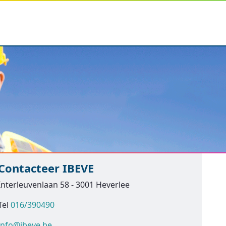
Contacteer IBEVE
Interleuvenlaan 58 - 3001 Heverlee
Tel
016/390490
info@ibeve.be