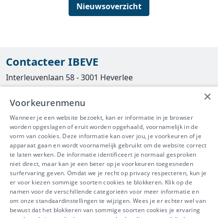
Nieuwsoverzicht
Contacteer IBEVE
Interleuvenlaan 58 - 3001 Heverlee
×
Tel
016/390490
Voorkeurenmenu
info@ibeve.be
Wanneer je een website bezoekt, kan er informatie in je browser
worden opgeslagen of eruit worden opgehaald, voornamelijk in de
asbest@ibeve.be
vorm van cookies. Deze informatie kan over jou, je voorkeuren of je
apparaat gaan en wordt voornamelijk gebruikt om de website correct
Ondernemingsnummer: 0436 612 044
te laten werken. De informatie identificeert je normaal gesproken
niet direct, maar kan je een beter op je voorkeuren toegesneden
surfervaring geven. Omdat we je recht op privacy respecteren, kun je
er voor kiezen sommige soorten cookies te blokkeren. Klik op de
namen voor de verschillende categorieën voor meer informatie en
IBEVE maakt deel uit van Groep
om onze standaardinstellingen te wijzigen. Wees je er echter wel van
bewust dat het blokkeren van sommige soorten cookies je ervaring
IDEWE