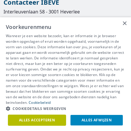
Contacteer IBEVE
Interleuvenlaan 58 - 3001 Heverlee
×
Tel
016/390490
Voorkeurenmenu
info@ibeve.be
Wanneer je een website bezoekt, kan er informatie in je browser
worden opgeslagen of eruit worden opgehaald, voornamelijk in de
asbest@ibeve.be
vorm van cookies. Deze informatie kan over jou, je voorkeuren of je
apparaat gaan en wordt voornamelijk gebruikt om de website correct
Ondernemingsnummer: 0436 612 044
te laten werken. De informatie identificeert je normaal gesproken
niet direct, maar kan je een beter op je voorkeuren toegesneden
surfervaring geven. Omdat we je recht op privacy respecteren, kun je
er voor kiezen sommige soorten cookies te blokkeren. Klik op de
namen voor de verschillende categorieën voor meer informatie en
IBEVE maakt deel uit van Groep
om onze standaardinstellingen te wijzigen. Wees je er echter wel van
bewust dat het blokkeren van sommige soorten cookies je ervaring
IDEWE
van de website en de door ons aangeboden diensten nadelig kan
Disclaimer
-
Privacy
-
Cookiebeleid
beïnvloeden.
Cookiebeleid
Meer vragen? Neem
COOKIEDETAILS WEERGEVEN
Contacteer ons
meteen contact op.
ALLES ACCEPTEREN
ALLES AFWIJZEN