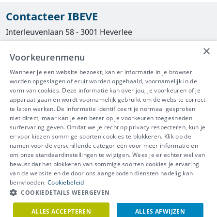
Contacteer IBEVE
Interleuvenlaan 58 - 3001 Heverlee
×
Tel
016/390490
Voorkeurenmenu
info@ibeve.be
Wanneer je een website bezoekt, kan er informatie in je browser
worden opgeslagen of eruit worden opgehaald, voornamelijk in de
asbest@ibeve.be
vorm van cookies. Deze informatie kan over jou, je voorkeuren of je
apparaat gaan en wordt voornamelijk gebruikt om de website correct
Ondernemingsnummer: 0436 612 044
te laten werken. De informatie identificeert je normaal gesproken
niet direct, maar kan je een beter op je voorkeuren toegesneden
surfervaring geven. Omdat we je recht op privacy respecteren, kun je
er voor kiezen sommige soorten cookies te blokkeren. Klik op de
namen voor de verschillende categorieën voor meer informatie en
IBEVE maakt deel uit van Groep
om onze standaardinstellingen te wijzigen. Wees je er echter wel van
bewust dat het blokkeren van sommige soorten cookies je ervaring
IDEWE
van de website en de door ons aangeboden diensten nadelig kan
Disclaimer
-
Privacy
-
Cookiebeleid
beïnvloeden.
Cookiebeleid
Meer vragen? Neem
COOKIEDETAILS WEERGEVEN
Contacteer ons
meteen contact op.
ALLES ACCEPTEREN
ALLES AFWIJZEN