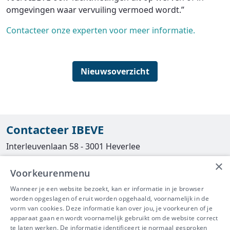
omgevingen waar vervuiling vermoed wordt.”
Contacteer onze experten voor meer informatie.
Nieuwsoverzicht
Contacteer IBEVE
Interleuvenlaan 58 - 3001 Heverlee
×
Tel
016/390490
Voorkeurenmenu
info@ibeve.be
Wanneer je een website bezoekt, kan er informatie in je browser
worden opgeslagen of eruit worden opgehaald, voornamelijk in de
asbest@ibeve.be
vorm van cookies. Deze informatie kan over jou, je voorkeuren of je
apparaat gaan en wordt voornamelijk gebruikt om de website correct
Ondernemingsnummer: 0436 612 044
te laten werken. De informatie identificeert je normaal gesproken