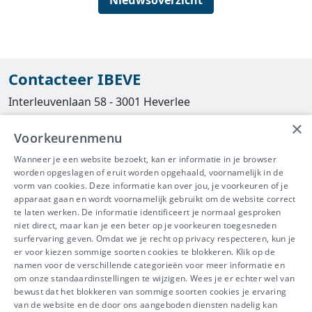
Nieuwsoverzicht
Contacteer IBEVE
Interleuvenlaan 58 - 3001 Heverlee
×
Tel
016/390490
Voorkeurenmenu
info@ibeve.be
Wanneer je een website bezoekt, kan er informatie in je browser
worden opgeslagen of eruit worden opgehaald, voornamelijk in de
asbest@ibeve.be
vorm van cookies. Deze informatie kan over jou, je voorkeuren of je
apparaat gaan en wordt voornamelijk gebruikt om de website correct
Ondernemingsnummer: 0436 612 044
te laten werken. De informatie identificeert je normaal gesproken
niet direct, maar kan je een beter op je voorkeuren toegesneden
surfervaring geven. Omdat we je recht op privacy respecteren, kun je
er voor kiezen sommige soorten cookies te blokkeren. Klik op de
namen voor de verschillende categorieën voor meer informatie en
IBEVE maakt deel uit van Groep
om onze standaardinstellingen te wijzigen. Wees je er echter wel van
bewust dat het blokkeren van sommige soorten cookies je ervaring
IDEWE
van de website en de door ons aangeboden diensten nadelig kan