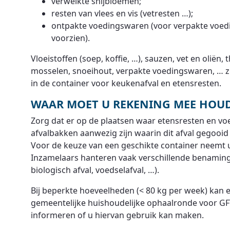
verwelkte snijbloemen;
resten van vlees en vis (vetresten …);
ontpakte voedingswaren (voor verpakte voed
voorzien).
Vloeistoffen (soep, koffie, …), sauzen, vet en oliën
mosselen, snoeihout, verpakte voedingswaren, … zi
in de container voor keukenafval en etensresten.
WAAR MOET U REKENING MEE HOU
Zorg dat er op de plaatsen waar etensresten en voe
afvalbakken aanwezig zijn waarin dit afval gegooi
Voor de keuze van een geschikte container neemt u
Inzamelaars hanteren vaak verschillende benaminge
biologisch afval, voedselafval, …).
Bij beperkte hoeveelheden (< 80 kg per week) kan
gemeentelijke huishoudelijke ophaalronde voor G
informeren of u hiervan gebruik kan maken.