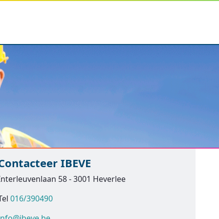
Contacteer IBEVE
Interleuvenlaan 58 - 3001 Heverlee
Tel
016/390490
info@ibeve.be