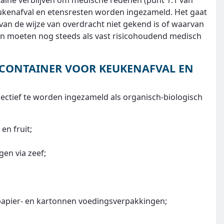
taine verblijven om medische redenen (punt 1.1 van
eukenafval en etensresten worden ingezameld. Het gaat
van de wijze van overdracht niet gekend is of waarvan
ten moeten nog steeds als vast risicohoudend medisch
 CONTAINER VOOR KEUKENAFVAL EN
electief te worden ingezameld als organisch-biologisch
en fruit;
gen via zeef;
 papier- en kartonnen voedingsverpakkingen;