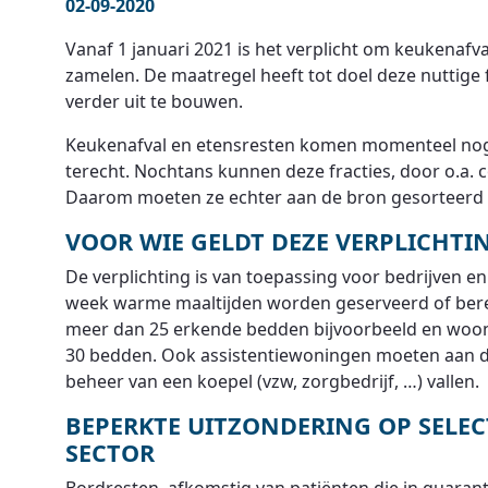
02-09-2020
Vanaf 1 januari 2021 is het verplicht om keukenafva
zamelen. De maatregel heeft tot doel deze nuttige 
verder uit te bouwen.
Keukenafval en etensresten komen momenteel nog va
terecht. Nochtans kunnen deze fracties, door o.a. 
Daarom moeten ze echter aan de bron gesorteerd
VOOR WIE GELDT DEZE VERPLICHTI
De verplichting is van toepassing voor bedrijven e
week warme maaltijden worden geserveerd of berei
meer dan 25 erkende bedden bijvoorbeeld en woon
30 bedden. Ook assistentiewoningen moeten aan de
beheer van een koepel (vzw, zorgbedrijf, …) vallen.
BEPERKTE UITZONDERING OP SELEC
SECTOR