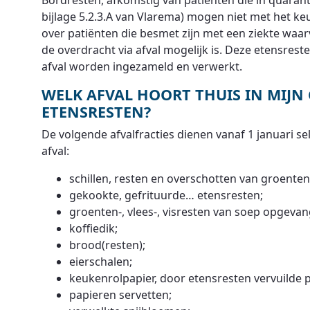
Bordresten, afkomstig van patiënten die in quaran
bijlage 5.2.3.A van Vlarema) mogen niet met het k
over patiënten die besmet zijn met een ziekte waar
de overdracht via afval mogelijk is. Deze etensres
afval worden ingezameld en verwerkt.
WELK AFVAL HOORT THUIS IN MIJN
ETENSRESTEN?
De volgende afvalfracties dienen vanaf 1 januari s
afval:
schillen, resten en overschotten van groenten 
gekookte, gefrituurde… etensresten;
groenten-, vlees-, visresten van soep opgevan
koffiedik;
brood(resten);
eierschalen;
keukenrolpapier, door etensresten vervuilde
papieren servetten;