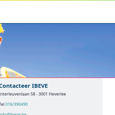
Contacteer IBEVE
Interleuvenlaan 58 - 3001 Heverlee
Tel
016/390490
info@ibeve.be