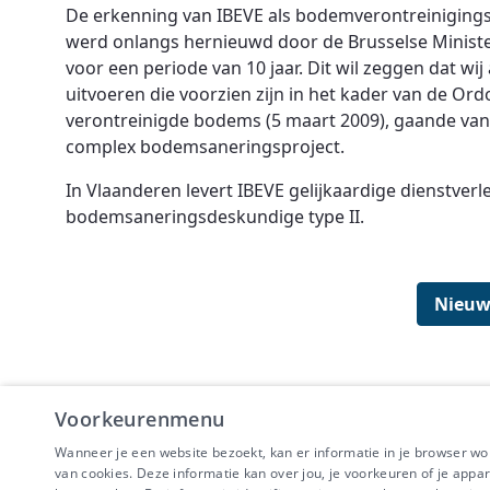
De erkenning van IBEVE als bodemverontreinigings
werd onlangs hernieuwd door de Brusselse Minister
voor een periode van 10 jaar. Dit wil zeggen dat w
uitvoeren die voorzien zijn in het kader van de Or
verontreinigde bodems (5 maart 2009), gaande va
complex bodemsaneringsproject.
In Vlaanderen levert IBEVE gelijkaardige dienstver
bodemsaneringsdeskundige type II.
Nieuw
Voorkeurenmenu
Wanneer je een website bezoekt, kan er informatie in je browser w
IBEVE maakt dee
van cookies. Deze informatie kan over jou, je voorkeuren of je appa