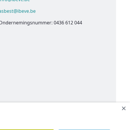
asbest@ibeve.be
Ondernemingsnummer: 0436 612 044
×
een contact op.
Contacteer ons