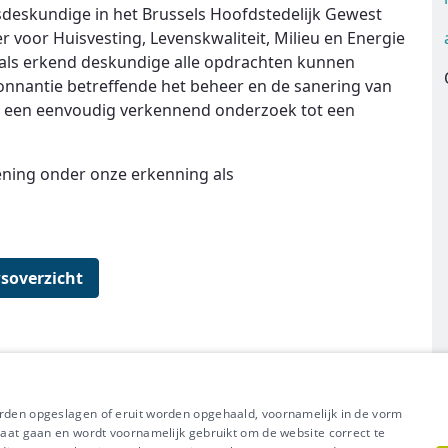
deskundige in het Brussels Hoofdstedelijk Gewest
 voor Huisvesting, Levenskwaliteit, Milieu en Energie
ij als erkend deskundige alle opdrachten kunnen
donnantie betreffende het beheer en de sanering van
n een eenvoudig verkennend onderzoek tot een
lening onder onze erkenning als
soverzicht
orden opgeslagen of eruit worden opgehaald, voornamelijk in de vorm
l uit van Groep IDEWE
raat gaan en wordt voornamelijk gebruikt om de website correct te
Meer vragen? Neem met