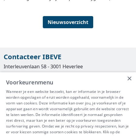
Nieuwsoverzicht
Contacteer IBEVE
Interleuvenlaan 58 - 3001 Heverlee
×
Tel
016/390490
Voorkeurenmenu
info@ibeve.be
Wanneer je een website bezoekt, kan er informatie in je browser
worden opgeslagen of eruit worden opgehaald, voornamelijk in de
asbest@ibeve.be
vorm van cookies. Deze informatie kan over jou, je voorkeuren of je
apparaat gaan en wordt voornamelijk gebruikt om de website correct
Ondernemingsnummer: 0436 612 044
te laten werken. De informatie identificeert je normaal gesproken
niet direct, maar kan je een beter op je voorkeuren toegesneden
surfervaring geven. Omdat we je recht op privacy respecteren, kun je
er voor kiezen sommige soorten cookies te blokkeren. Klik op de