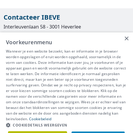
Contacteer IBEVE
Interleuvenlaan 58 - 3001 Heverlee
×
Tel
016/390490
Voorkeurenmenu
info@ibeve.be
Wanneer je een website bezoekt, kan er informatie in je browser
worden opgeslagen of eruit worden opgehaald, voornamelijk in de
asbest@ibeve.be
vorm van cookies. Deze informatie kan over jou, je voorkeuren of je
apparaat gaan en wordt voornamelijk gebruikt om de website correct
Ondernemingsnummer: 0436 612 044
te laten werken. De informatie identificeert je normaal gesproken
niet direct, maar kan je een beter op je voorkeuren toegesneden
surfervaring geven. Omdat we je recht op privacy respecteren, kun je
er voor kiezen sommige soorten cookies te blokkeren. Klik op de
namen voor de verschillende categorieën voor meer informatie en
IBEVE maakt deel uit van Groep
om onze standaardinstellingen te wijzigen. Wees je er echter wel van
bewust dat het blokkeren van sommige soorten cookies je ervaring
IDEWE
van de website en de door ons aangeboden diensten nadelig kan
Disclaimer
-
Privacy
-
Cookiebeleid
beïnvloeden.
Cookiebeleid
Meer vragen? Neem
COOKIEDETAILS WEERGEVEN
Contacteer ons
meteen contact op.