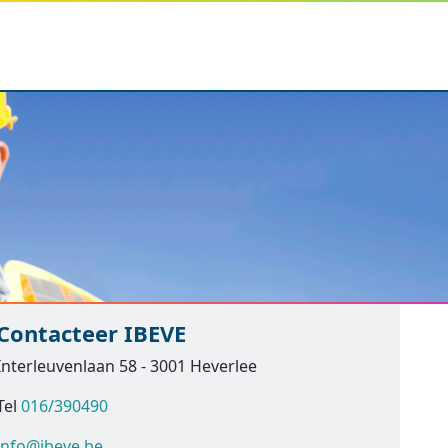
Contacteer IBEVE
Interleuvenlaan 58 - 3001 Heverlee
Tel
016/390490
info@ibeve.be