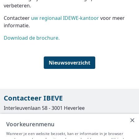
verbeteren.
Contacteer
uw regionaal IDEWE-kantoor
voor meer
informatie.
Download de brochure.
Nieuwsoverzicht
Contacteer IBEVE
Interleuvenlaan 58 - 3001 Heverlee
×
Tel
016/390490
Voorkeurenmenu
info@ibeve.be
Wanneer je een website bezoekt, kan er informatie in je browser