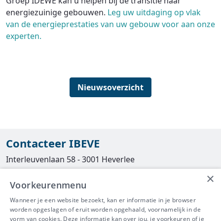
Groep IDEWE kan u helpen bij de transitie naar
energiezuinige gebouwen.
Leg uw uitdaging op vlak
van de energieprestaties van uw gebouw voor aan onze
experten.
Nieuwsoverzicht
Contacteer IBEVE
Interleuvenlaan 58 - 3001 Heverlee
×
Tel
016/390490
Voorkeurenmenu
info@ibeve.be
Wanneer je een website bezoekt, kan er informatie in je browser
worden opgeslagen of eruit worden opgehaald, voornamelijk in de
asbest@ibeve.be
vorm van cookies. Deze informatie kan over jou, je voorkeuren of je